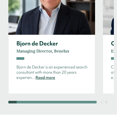
Bjorn de Decker
Co
Managing Director, Benelux
Ex
Bjorn de Decker is an experienced search
Cos
consultant with more than 20 years
of 
experien...
Read more
e...