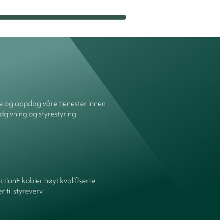
re og oppdag våre tjenester innen
dgivning og styrestyring
ctionF kobler høyt kvalifiserte
 til styreverv