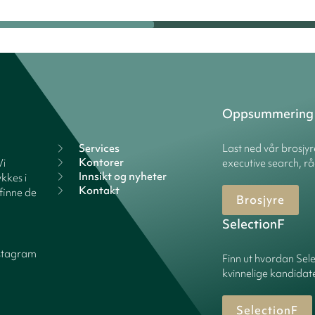
Oppsummering
Services
Last ned vår brosjy
Kontorer
Vi
executive search, rå
Innsikt og nyheter
kkes i
Kontakt
finne de
Brosjyre
SelectionF
stagram
Finn ut hvordan Sele
kvinnelige kandidater
SelectionF