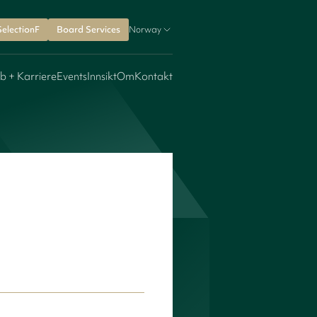
SelectionF
Board Services
Norway
b + Karriere
Events
Innsikt
Om
Kontakt