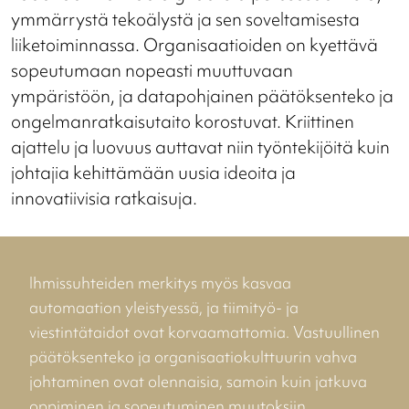
ymmärrystä tekoälystä ja sen soveltamisesta
liiketoiminnassa. Organisaatioiden on kyettävä
sopeutumaan nopeasti muuttuvaan
ympäristöön, ja datapohjainen päätöksenteko ja
ongelmanratkaisutaito korostuvat. Kriittinen
ajattelu ja luovuus auttavat niin työntekijöitä kuin
johtajia kehittämään uusia ideoita ja
innovatiivisia ratkaisuja.
Ihmissuhteiden merkitys myös kasvaa
automaation yleistyessä, ja tiimityö- ja
viestintätaidot ovat korvaamattomia. Vastuullinen
päätöksenteko ja organisaatiokulttuurin vahva
johtaminen ovat olennaisia, samoin kuin jatkuva
oppiminen ja sopeutuminen muutoksiin.