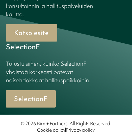
konsultoinnin ja hallituspalveluiden
kautta.
Katso esite
SelectionF
Tutustu siihen, kuinka SelectionF
yhdistää korkeasti pätevät
naisehdokkaat hallituspaikkoihin.
SelectionF
© 2026 Birn + Partners. All Rights Reserved.
Cookie policy
Privacy policy