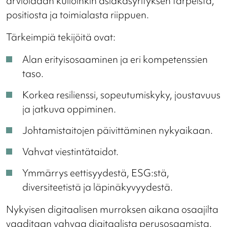
arvioidaan kulloinkin asiakasyrityksen tarpeista,
positiosta ja toimialasta riippuen.
Tärkeimpiä tekijöitä ovat:
Alan erityisosaaminen ja eri kompetenssien
taso.
Korkea resilienssi, sopeutumiskyky, joustavuus
ja jatkuva oppiminen.
Johtamistaitojen päivittäminen nykyaikaan.
Vahvat viestintätaidot.
Ymmärrys eettisyydestä, ESG:stä,
diversiteetistä ja läpinäkyvyydestä.
Nykyisen digitaalisen murroksen aikana osaajilta
vaaditaan vahvaa digitaalista perusosaamista,