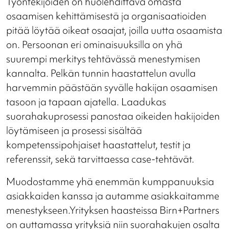
Työntekijöiden on huolehdittava omasta
osaamisen kehittämisestä ja organisaatioiden
pitää löytää oikeat osaajat, joilla uutta osaamista
on. Persoonan eri ominaisuuksilla on yhä
suurempi merkitys tehtävässä menestymisen
kannalta. Pelkän tunnin haastattelun avulla
harvemmin päästään syvälle hakijan osaamisen
tasoon ja tapaan ajatella. Laadukas
suorahakuprosessi panostaa oikeiden hakijoiden
löytämiseen ja prosessi sisältää
kompetenssipohjaiset haastattelut, testit ja
referenssit, sekä tarvittaessa case-tehtävät.
Muodostamme yhä enemmän kumppanuuksia
asiakkaiden kanssa ja autamme asiakkaitamme
menestykseen.Yrityksen haasteissa Birn+Partners
on auttamassa yrityksiä niin suorahakujen osalta