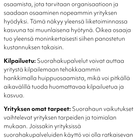
osaamista, jota tarvitaan organisaatioon ja
saadaan osaaminen nopeammin yrityksen
hyödyksi. Tämä näkyy yleensä liiketoiminnassa
kasvuna tai muunlaisena hyötynä. Oikea osaaja
tuo yleensä moninkertaisesti siihen panostetun
kustannuksen takaisin.
Kilpailuetu:
Suorahakupalvelut voivat auttaa
yritystä kilpailemaan tehokkaammin
hankkimalla huippuosaamista, mikä voi pitkällä
aikavälillä tuoda huomattavaa kilpailuetua ja
kasvua.
Yrityksen omat tarpeet:
Suorahaun vaikutukset
vaihtelevat yrityksen tarpeiden ja toimialan
mukaan. Joissakin yrityksissä
suorahakupalveluiden käyttö voi olla ratkaisevan