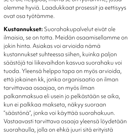
olemme hyviä. Laadukkaat prosessit ja eettisyys
ovat osa työtämme.
Kustannukset:
Suorahakupalvelut eivät ole
ilmaisia, se on totta. Meidän osaamisellamme on
jokin hinta. Asiakas voi arvioida nämä
kustannukset suhteessa siihen, kuinka paljon
säästöjä tai liikevaihdon kasvua suorahaku voi
tuoda. Yleensä helppo tapa on myös arvioida,
että jokainen kk, jonka organisaatio on ilman
tarvittavaa osaajaa, on myös ilman
palkanmaksua eli usein jo pelkästään se aika,
kun ei palkkaa makseta, näkyy suoraan
”säästönä”, jonka voi käyttää suorahakuun.
Vastaavasti tarvittava osaaja yleensä löydetään
suorahaulla, jolla on ehkä juuri sitä erityistä