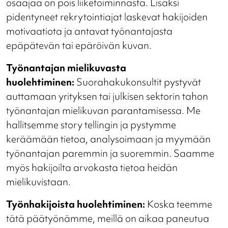
osaajaa on pois liiketoiminnasta. L
isäksi
pidentyneet rekrytointiajat laskevat hakijoiden
motivaatiota ja antavat työnantajasta
epäpätevän tai epäröivän kuvan.
Työnantajan mielikuvasta
huolehtiminen:
Suorahakukonsultit pystyvät
auttamaan yrityksen tai julkisen sektorin tahon
työnantajan mielikuvan parantamisessa. Me
hallitsemme story tellingin ja pystymme
keräämään tietoa, analysoimaan ja myymään
työnantajan paremmin ja suoremmin. Saamme
myös hakijoilta arvokasta tietoa heidän
mielikuvistaan.
Työnhakijoista huolehtiminen:
Koska teemme
tätä päätyönämme, meillä on aikaa paneutua