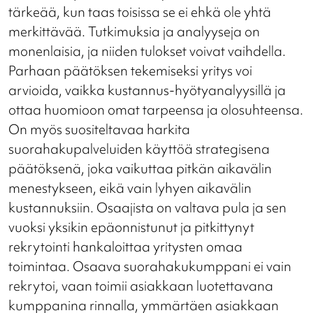
tärkeää, kun taas toisissa se ei ehkä ole yhtä
merkittävää. Tutkimuksia ja analyyseja on
monenlaisia, ja niiden tulokset voivat vaihdella.
Parhaan päätöksen tekemiseksi yritys voi
arvioida, vaikka kustannus-hyötyanalyysillä ja
ottaa huomioon omat tarpeensa ja olosuhteensa.
On myös suositeltavaa harkita
suorahakupalveluiden käyttöä strategisena
päätöksenä, joka vaikuttaa pitkän aikavälin
menestykseen, eikä vain lyhyen aikavälin
kustannuksiin. Osaajista on valtava pula ja sen
vuoksi yksikin epäonnistunut ja pitkittynyt
rekrytointi hankaloittaa yritysten omaa
toimintaa. Osaava suorahakukumppani ei vain
rekrytoi, vaan toimii asiakkaan luotettavana
kumppanina rinnalla, ymmärtäen asiakkaan