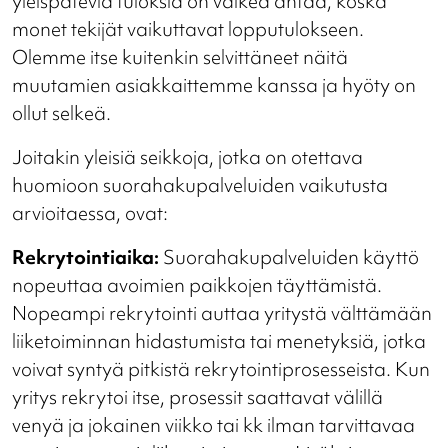
yleispäteviä tuloksia on vaikea antaa, koska
monet tekijät vaikuttavat lopputulokseen.
Olemme itse kuitenkin selvittäneet näitä
muutamien asiakkaittemme kanssa ja hyöty on
ollut selkeä
.
Joitakin yleisiä seikkoja, jotka on otettava
huomioon suorahakupalveluiden vaikutusta
arvioitaessa, ovat:
Rekrytointiaika:
Suorahakupalveluiden käyttö
nopeuttaa avoimien paikkojen täyttämistä.
Nopeampi rekrytointi auttaa yritystä välttämään
liiketoiminnan hidastumista tai menetyksiä, jotka
voivat syntyä pitkistä rekrytointiprosesseista. Kun
yritys rekrytoi itse, prosessit saattavat välillä
venyä ja jokainen viikko tai kk ilman tarvittavaa