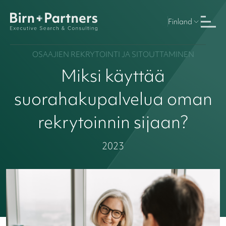
Finland
OSAAJIEN REKRYTOINTI JA SITOUTTAMINEN
Miksi käyttää
suorahakupalvelua oman
rekrytoinnin sijaan?
2023