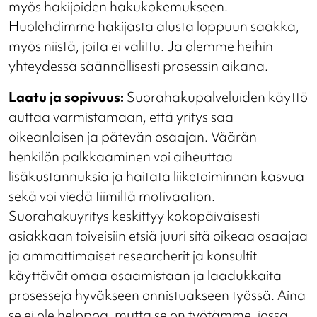
myös hakijoiden hakukokemukseen.
Huolehdimme hakijasta alusta loppuun saakka,
myös niistä, joita ei valittu. Ja olemme heihin
yhteydessä säännöllisesti prosessin aikana.
Laatu ja sopivuus:
Suorahakupalveluiden käyttö
auttaa varmistamaan, että yritys saa
oikeanlaisen ja pätevän osaajan. Väärän
henkilön palkkaaminen voi aiheuttaa
lisäkustannuksia ja haitata liiketoiminnan kasvua
sekä voi viedä tiimiltä motivaation.
Suorahakuyritys keskittyy kokopäiväisesti
asiakkaan toiveisiin etsiä juuri sitä oikeaa osaajaa
ja ammattimaiset researcherit ja konsultit
käyttävät omaa osaamistaan ja laadukkaita
prosesseja hyväkseen onnistuakseen työssä. Aina
se ei ole helppoa, mutta se on työtämme, jossa