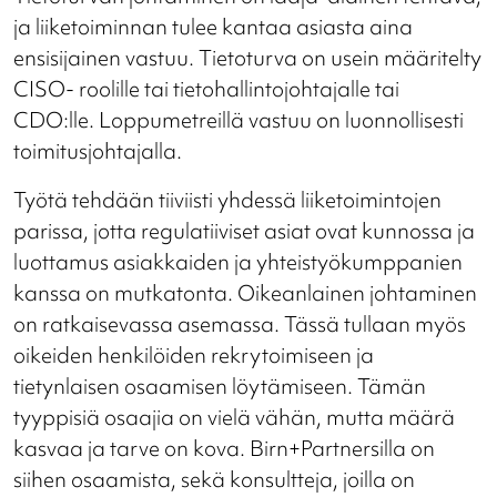
ja liiketoiminnan tulee kantaa asiasta aina
ensisijainen vastuu. Tietoturva on usein määritelty
CISO- roolille tai tietohallintojohtajalle tai
CDO:lle. Loppumetreillä vastuu on luonnollisesti
toimitusjohtajalla.
Työtä tehdään tiiviisti yhdessä liiketoimintojen
parissa, jotta regulatiiviset asiat ovat kunnossa ja
luottamus asiakkaiden ja yhteistyökumppanien
kanssa on mutkatonta. Oikeanlainen johtaminen
on ratkaisevassa asemassa. Tässä tullaan myös
oikeiden henkilöiden rekrytoimiseen ja
tietynlaisen osaamisen löytämiseen. Tämän
tyyppisiä osaajia on vielä vähän, mutta määrä
kasvaa ja tarve on kova. Birn+Partnersilla on
siihen osaamista, sekä konsultteja, joilla on