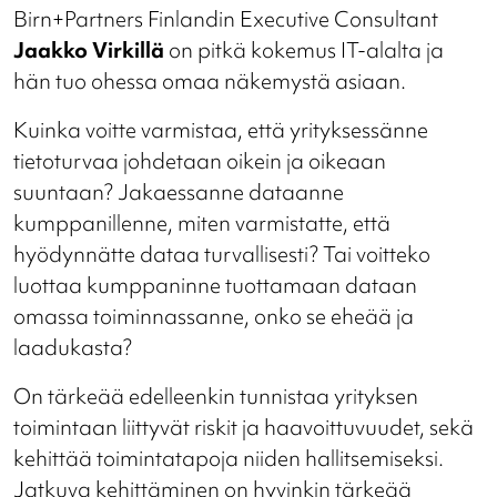
Birn+Partners Finlandin Executive Consultant
Jaakko Virkillä
on pitkä kokemus IT-alalta ja
hän tuo ohessa omaa näkemystä asiaan.
Kuinka voitte varmistaa, että yrityksessänne
tietoturvaa johdetaan oikein ja oikeaan
suuntaan?
Jakaessanne dataanne
kumppanillenne, miten varmistatte, että
hyödynnätte dataa turvallisesti? Tai voitteko
luottaa kumppaninne tuottamaan dataan
omassa toiminnassanne, onko se eheää ja
laadukasta?
On tärkeää edelleenkin tunnistaa yrityksen
toimintaan liittyvät riskit ja haavoittuvuudet, sekä
kehittää toimintatapoja niiden hallitsemiseksi.
Jatkuva kehittäminen on hyvinkin tärkeää