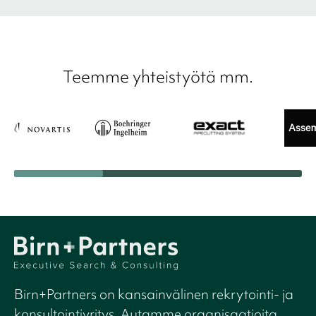
Teemme yhteistyötä mm.
Birn+Partners on kansainvälinen rekrytointi- ja
konsultointiyritys. Autamme organisaatioita