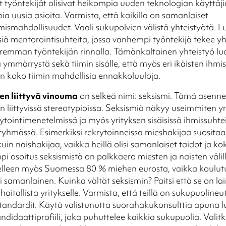
yöntekijät olisivat heikompia uuden teknologian käyttäjiä
pia uusia asioita. Varmista, että kaikilla on samanlaiset
ismahdollisuudet. Vaali sukupolvien välistä yhteistyötä. L
iä mentorointisuhteita, jossa vanhempi työntekijä tekee yh
remman työntekijän rinnalla. Tämänkaltainen yhteistyö lu
ymmärrystä sekä tiimin sisälle, että myös eri ikäisten ihmist
in koko tiimin mahdollisia ennakkoluuloja.
n liittyvä vinouma
on selkeä nimi: seksismi. Tämä asenn
 liittyvissä stereotypioissa. Seksismiä näkyy useimmiten yr
ytointimenetelmissä ja myös yrityksen sisäisissä ihmissuhtei
yhmässä. Esimerkiksi rekrytoinneissa mieshakijaa suosita
n naishakijaa, vaikka heillä olisi samanlaiset taidot ja k
i osoitus seksismistä on palkkaero miesten ja naisten välil
elleen myös Suomessa 80 % miehen eurosta, vaikka koulutu
i samanlainen. Kuinka vältät seksismin? Paitsi että se on lai
aitallista yritykselle. Varmista, että teillä on sukupuolineut
standardit. Käytä valistunutta suorahakukonsulttia apuna
andidaattiprofiili, joka puhuttelee kaikkia sukupuolia. Valit