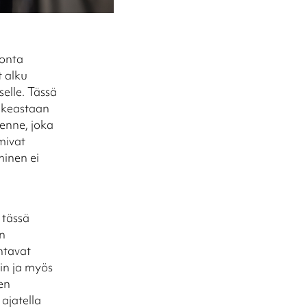
monta
t alku
elle. Tässä
oikeastaan
senne, joka
mivat
minen ei
 tässä
in
htavat
hin ja myös
en
 ajatella