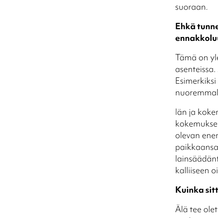
suoraan.
Ehkä tunne
ennakkolu
Tämä on yle
asenteissa.
Esimerkiksi
nuoremmalle
Iän ja kok
kokemuksen
olevan ene
paikkaansa:
lainsäädänt
kalliiseen 
Kuinka sit
Älä tee olet