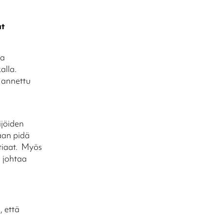
at
ja
alla.
n annettu
jöiden
aan pidä
tiaat. Myös
 johtaa
, että