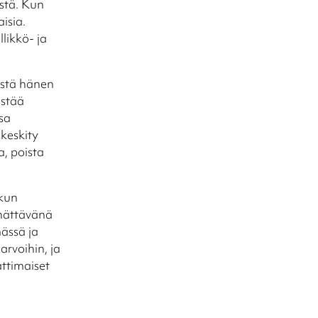
stä. Kun
isia.
llikkö- ja
istä hänen
istää
ssa
 keskity
, poista
kun
ehättävänä
ässä ja
arvoihin, ja
attimaiset