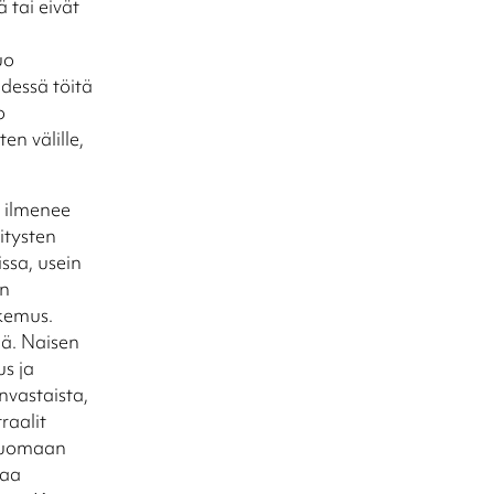
 tai eivät
uo
dessä töitä
o
en välille,
e ilmenee
itysten
ssa, usein
an
okemus.
lä. Naisen
s ja
nvastaista,
raalit
 luomaan
kaa