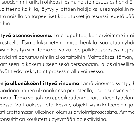
uuden mittariksi rohkeasti esim. naisten osuus esihenkilöi
oitteena kaikilla, löytyy yllättäen hakijoiksi useampiakin na
tä naisilla on tarpeelliset koulutukset ja resurssit edetä pää
eihin.
ittyvä asennevinouma.
Tätä tapahtuu, kun arvioimme ihm
usteella. Esimerkiksi tietyn nimiset henkilöt saatetaan yhd
isiin käsityksiin. Tämä voi vaikuttaa palkkausprosessiin, jo
arviointi perustuu nimiin eikä taitoihin. Välttääksesi tämän,
amiseen ja kokemukseen sekä persoonaan, ja jos aiheellista
tävät tiedot rekrytointiprosessin alkuvaiheessa.
 ja ulkonäköön liittyvä vinouma
Tämä vinouma syntyy, 
vioidaan hänen ulkonäkönsä perusteella, usein suosien vi
ihmisiä. Tämä voi johtaa epäoikeudenmukaisuuteen työeläm
ssa. Välttääksesi tätä, keskity objektiivisiin kriteereihin ja 
sesti erottamaan ulkoinen olemus arviointiprosessista. Amm
nsultit on koulutettu pysymään objektiivisina.