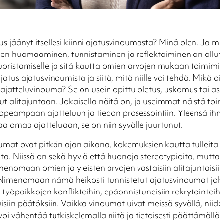
us jäänyt itsellesi kiinni ajatusvinoumasta? Minä olen. Ja 
den huomaaminen, tunnistaminen ja reflektoiminen on ollu
uoristamiselle ja sitä kautta omien arvojen mukaan toimimis
tus ajatusvinoumista ja siitä, mitä niille voi tehdä. Mikä 
 ajatteluvinouma? Se on usein opittu oletus, uskomus tai a
ut alitajuntaan. Jokaisella näitä on, ja useimmat näistä toi
opeampaan ajatteluun ja tiedon prosessointiin. Yleensä ih
 omaa ajatteluaan, se on niin syvälle juurtunut.
mat ovat pitkän ajan aikana, kokemuksien kautta tulleita
ita. Niissä on sekä hyviä että huonoja stereotypioita, mutta
menomaan omien ja yleisten arvojen vastaisiin alitajuntaisi
 Nimenomaan nämä heikosti tunnistetut ajatusvinoumat jo
työpaikkojen konflikteihin, epäonnistuneisiin rekrytointei
isiin päätöksiin. Vaikka vinoumat uivat meissä syvällä, niid
voi vähentää tutkiskelemalla niitä ja tietoisesti päättämällä