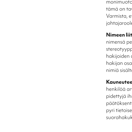
monimuotois
tämä on tav
Varmista, et
johtajarool
Nimeen li
nimensä per
stereotyypp
hakijoiden 
hakijan osa
nimiä sisäl
Kauneuteen
henkilöä ar
pidettyjä 
päätöksenteo
pyri tietoi
suorahakuko