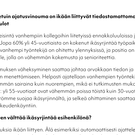
tuin ajatusvinouma on ikään liittyvät tiedostamattom
ulot
isintä vanhempiin kollegoihin liitetyissä ennakkoluuloissa 
 Jopa 60% yli 45-vuotiaista on kokenut ikäsyrjintää työpaik
 vanhempi työntekijä on ohitettu ylennyksissä, ja positio o
, jolla on vähemmän kokemusta ja senioriteettia.
emuksen väheksyminen saattaa johtaa arvokkaan tiedon ja
 menettämiseen. Helposti ajatellaan vanhempien työnteki
mmän sairaina kuin nuorempien, mikä ei tutkimusten muk
 yli 55-vuotiaat ovat vähemmän poissa töistä kuin 30-vuo
ömme suojaa ikäsyrjinnältä, ja selkeä ohittaminen saattaa
oikeudenkäyntiin.
ten välttää ikäsyrjintää esihenkilönä?
uksia ikään liittyen. Älä esimerkiksi automaattisesti ajattele