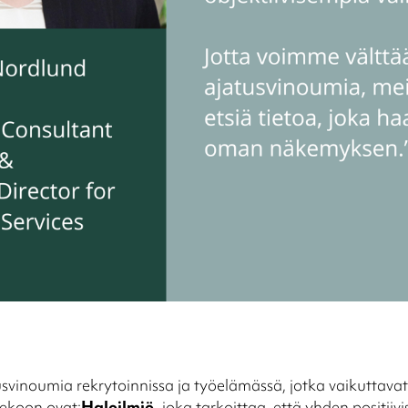
svinoumia rekrytoinnissa ja työelämässä, jotka vaikuttavat
ekoon ovat:
Haloilmiö,
joka tarkoittaa, että yhden positiivi