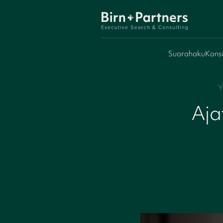
Suorahaku
Konsu
Y
Aja