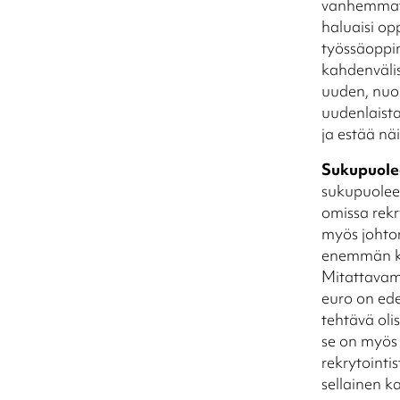
vanhemmat t
haluaisi op
työssäoppim
kahdenvälis
uuden, nuo
uudenlaista 
ja estää nä
Sukupuolee
sukupuoleen
omissa rekr
myös johtor
enemmän kui
Mitattavamp
euro on ed
tehtävä olis
se on myös h
rekrytointi
sellainen k