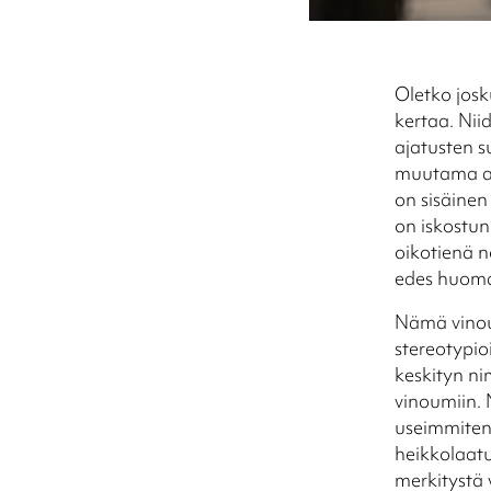
Oletko josk
kertaa. Nii
ajatusten s
muutama aja
on sisäinen
on iskostun
oikotienä n
edes huomaa
Nämä vinou
stereotypio
keskityn ni
vinoumiin.
useimmiten 
heikkolaatu
merkitystä 