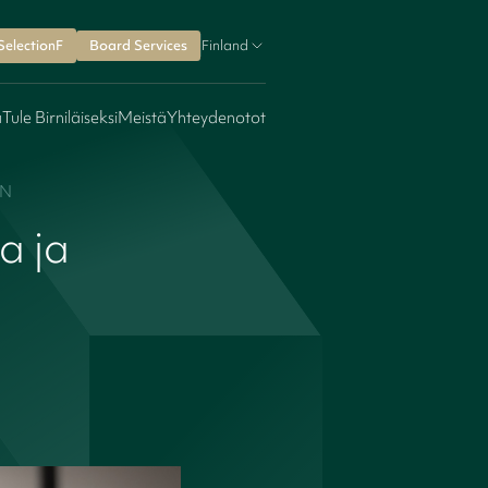
SelectionF
Board Services
Finland
a
Tule Birniläiseksi
Meistä
Yhteydenotot
EN
a ja