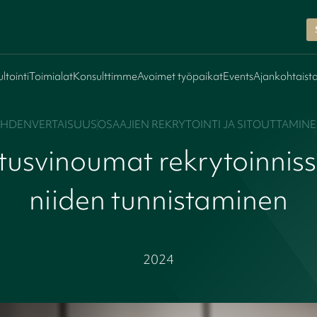
ltointi
Toimialat
Konsulttimme
Avoimet työpaikat
Events
Ajankohtaist
HDENVERTAISUUS
OSAAJIEN REKRYTOINTI JA SITOUTTAMIN
tusvinoumat rekrytoinniss
niiden tunnistaminen
2024