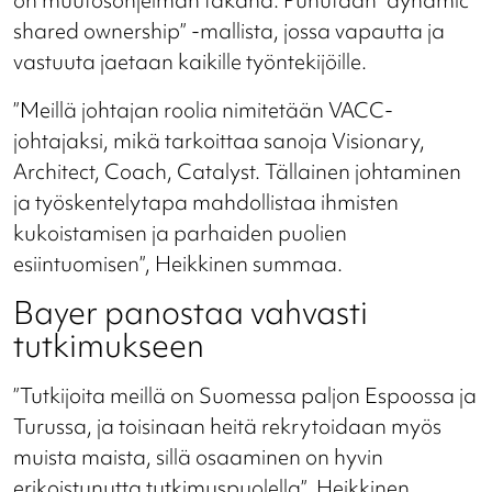
on muutosohjelman takana. Puhutaan ”dynamic
shared ownership” -mallista, jossa vapautta ja
vastuuta jaetaan kaikille työntekijöille.
”Meillä johtajan roolia nimitetään VACC-
johtajaksi, mikä tarkoittaa sanoja Visionary,
Architect, Coach, Catalyst. Tällainen johtaminen
ja työskentelytapa mahdollistaa ihmisten
kukoistamisen ja parhaiden puolien
esiintuomisen”, Heikkinen summaa.
Bayer panostaa vahvasti
tutkimukseen
”Tutkijoita meillä on Suomessa paljon Espoossa ja
Turussa, ja toisinaan heitä rekrytoidaan myös
muista maista, sillä osaaminen on hyvin
erikoistunutta tutkimuspuolella”, Heikkinen