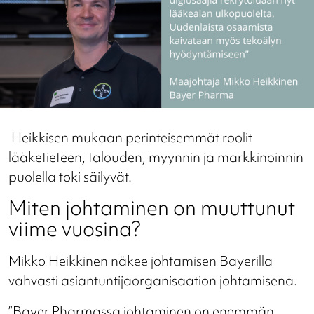
Heikkisen mukaan perinteisemmät roolit
lääketieteen, talouden, myynnin ja markkinoinnin
puolella toki säilyvät.
Miten johtaminen on muuttunut
viime vuosina?
Mikko Heikkinen näkee johtamisen Bayerilla
vahvasti asiantuntijaorganisaation johtamisena.
”Bayer Pharmassa johtaminen on enemmän