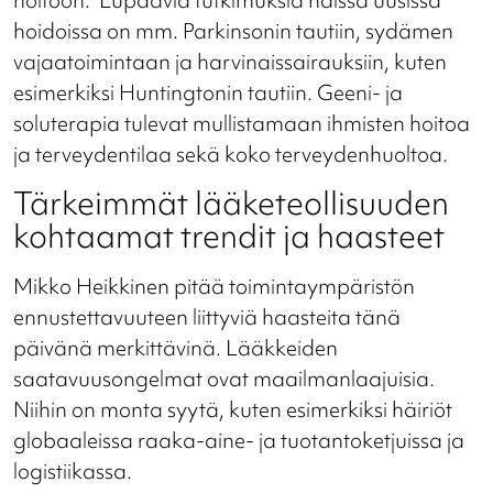
hoitoon." Lupaavia tutkimuksia näissä uusissa
hoidoissa on mm. Parkinsonin tautiin, sydämen
vajaatoimintaan ja harvinaissairauksiin, kuten
esimerkiksi Huntingtonin tautiin. Geeni- ja
soluterapia tulevat mullistamaan ihmisten hoitoa
ja terveydentilaa sekä koko terveydenhuoltoa.
Tärkeimmät lääketeollisuuden
kohtaamat trendit ja haasteet
Mikko Heikkinen pitää toimintaympäristön
ennustettavuuteen liittyviä haasteita tänä
päivänä merkittävinä. Lääkkeiden
saatavuusongelmat ovat maailmanlaajuisia.
Niihin on monta syytä, kuten esimerkiksi häiriöt
globaaleissa raaka-aine- ja tuotantoketjuissa ja
logistiikassa.