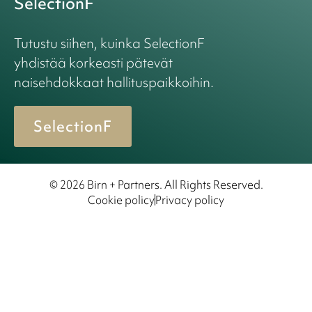
SelectionF
Tutustu siihen, kuinka SelectionF
yhdistää korkeasti pätevät
naisehdokkaat hallituspaikkoihin.
SelectionF
© 2026 Birn + Partners. All Rights Reserved.
Cookie policy
Privacy policy