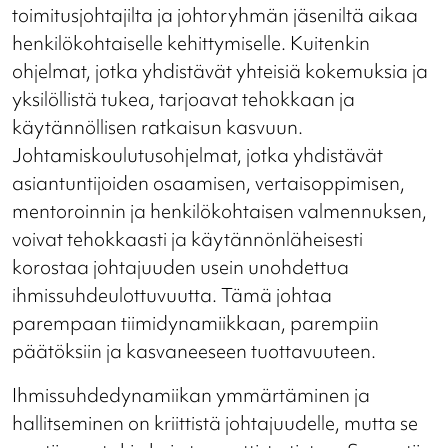
toimitusjohtajilta ja johtoryhmän jäseniltä aikaa
henkilökohtaiselle kehittymiselle. Kuitenkin
ohjelmat, jotka yhdistävät yhteisiä kokemuksia ja
yksilöllistä tukea, tarjoavat tehokkaan ja
käytännöllisen ratkaisun kasvuun.
Johtamiskoulutusohjelmat, jotka yhdistävät
asiantuntijoiden osaamisen, vertaisoppimisen,
mentoroinnin ja henkilökohtaisen valmennuksen,
voivat tehokkaasti ja käytännönläheisesti
korostaa johtajuuden usein unohdettua
ihmissuhdeulottuvuutta. Tämä johtaa
parempaan tiimidynamiikkaan, parempiin
päätöksiin ja kasvaneeseen tuottavuuteen.
Ihmissuhdedynamiikan ymmärtäminen ja
hallitseminen on kriittistä johtajuudelle, mutta se