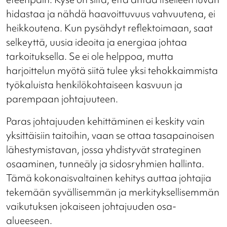
hidastaa ja nähdä haavoittuvuus vahvuutena, ei
heikkoutena. Kun pysähdyt reflektoimaan, saat
selkeyttä, uusia ideoita ja energiaa johtaa
tarkoituksella. Se ei ole helppoa, mutta
harjoittelun myötä siitä tulee yksi tehokkaimmista
työkaluista henkilökohtaiseen kasvuun ja
parempaan johtajuuteen.
Paras johtajuuden kehittäminen ei keskity vain
yksittäisiin taitoihin, vaan se ottaa tasapainoisen
lähestymistavan, jossa yhdistyvät strateginen
osaaminen, tunneäly ja sidosryhmien hallinta.
Tämä kokonaisvaltainen kehitys auttaa johtajia
tekemään syvällisemmän ja merkityksellisemmän
vaikutuksen jokaiseen johtajuuden osa-
alueeseen.