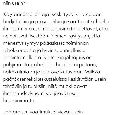
niin usein?
Käytännössä johtajat keskittyvät strategiaan,
budjetteihin ja prosesseihin ja saattavat kohdella
ihmissuhteita usein toissijaisina tai olettavat, että
ne hoituvat itsestään. Yleinen käsitys on, että
menestys syntyy pääasiassa toiminnan
tehokkuudesta ja hyvin suunnitelluista
toimintamalleista. Kuitenkin johtajuus on
pohjimmiltaan ihmisiä – heidän tarpeitaan,
näkökulmiaan ja vuorovaikutustaan. Vaikka
päätöksentekokeskusteluissa keskitytään usein
tehtäviin ja tuloksiin, niitä muokkaavat
ihmissuhdedynamiikat jäävät usein
huomioimatta.
Johtamisen vaatimukset vievät usein