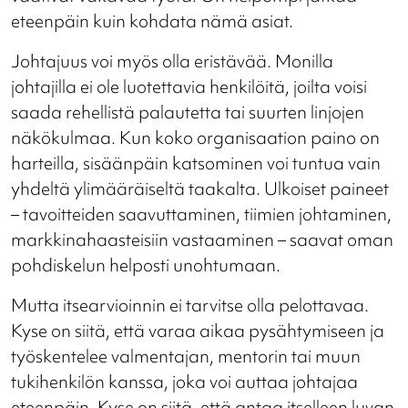
eteenpäin kuin kohdata nämä asiat.
Johtajuus voi myös olla eristävää. Monilla
johtajilla ei ole luotettavia henkilöitä, joilta voisi
saada rehellistä palautetta tai suurten linjojen
näkökulmaa. Kun koko organisaation paino on
harteilla, sisäänpäin katsominen voi tuntua vain
yhdeltä ylimääräiseltä taakalta. Ulkoiset paineet
– tavoitteiden saavuttaminen, tiimien johtaminen,
markkinahaasteisiin vastaaminen – saavat oman
pohdiskelun helposti unohtumaan.
Mutta itsearvioinnin ei tarvitse olla pelottavaa.
Kyse on siitä, että varaa aikaa pysähtymiseen ja
työskentelee valmentajan, mentorin tai muun
tukihenkilön kanssa, joka voi auttaa johtajaa
eteenpäin. Kyse on siitä, että antaa itselleen luvan