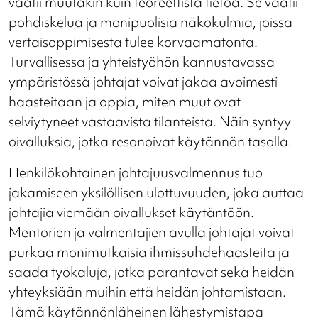
vaatii muutakin kuin teoreettista tietoa. Se vaatii
pohdiskelua ja monipuolisia näkökulmia, joissa
vertaisoppimisesta tulee korvaamatonta.
Turvallisessa ja yhteistyöhön kannustavassa
ympäristössä johtajat voivat jakaa avoimesti
haasteitaan ja oppia, miten muut ovat
selviytyneet vastaavista tilanteista. Näin syntyy
oivalluksia, jotka resonoivat käytännön tasolla.
Henkilökohtainen johtajuusvalmennus tuo
jakamiseen yksilöllisen ulottuvuuden, joka auttaa
johtajia viemään oivallukset käytäntöön.
Mentorien ja valmentajien avulla johtajat voivat
purkaa monimutkaisia ihmissuhdehaasteita ja
saada työkaluja, jotka parantavat sekä heidän
yhteyksiään muihin että heidän johtamistaan.
Tämä käytännönläheinen lähestymistapa