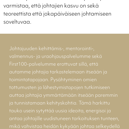
varmistaa, että johtajien kasvu on sekä
teoreettista että jokapäiväiseen johtamiseen
soveltuvaa.
Johtajuuden kehittämis-, mentorointi-,
valmennus- ja uraohjauspalvelumme sekä
First100-palvelumme erottuvat sillä, että
autamme johtajia tarkastelemaan itseään ja
toimintatapojaan. Pysähtyminen omien
tottumusten ja lähestymistapojen tutkimiseen
auttaa johtajia ymmärtämään itseään paremmin
ja tunnistamaan kehityskohtia. Tämä harkittu
tauko usein sytyttää uusia ideoita, energisoi ja
antaa johtajille uudistuneen tarkoituksen tunteen,
mikä vahvistaa heidän kykyään johtaa selkeydellä