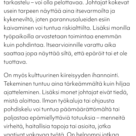
tarkastelu – voi olla pelottavaa. Johtajat kokevat
usein tarpeen näyttää aina itsevarmoilta ja
kykeneviltä, joten parannusalueiden esiin
kaivaminen voi tuntua riskialttiilta. Lisäksi monilla
työpaikoilla arvostetaan toimintaa enemmän
kuin pohdintaa. Itsearvioinnille varattu aika
saattaa jopa näyttää siltä, että epäröit tai et ole
tuottava.
On myös kulttuurinen kiireisyyden ihannointi.
Tekeminen tuntuu aina tärkeämmältä kuin hiljaa
ajatteleminen. Lisäksi monet johtajat eivät tiedä,
mistä aloittaa. Ilman työkaluja tai ohjausta
pohdiskelu voi tuntua päämäärättömältä tai
paljastaa epämiellyttäviä totuuksia – menneitä
virheitä, haitallisia tapoja tai asioita, jotka
vaativat vakavaa työtä. On helpompi jatkaa