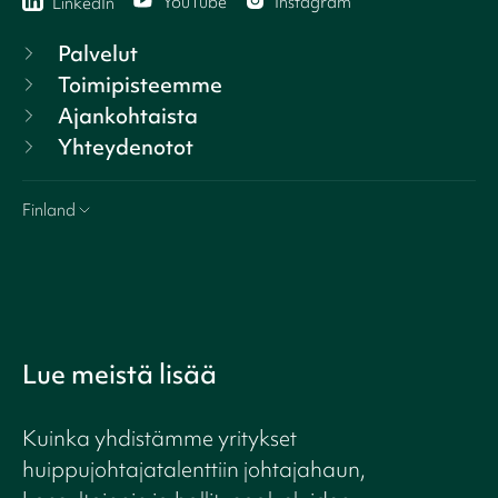
YouTube
Instagram
LinkedIn
Palvelut
Toimipisteemme
Ajankohtaista
Yhteydenotot
Finland
Lue meistä lisää
Kuinka yhdistämme yritykset
huippujohtajatalenttiin johtajahaun,