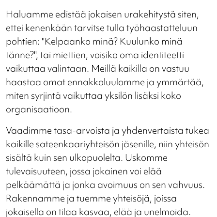
Haluamme edistää jokaisen urakehitystä siten,
ettei kenenkään tarvitse tulla työhaastatteluun
pohtien: "Kelpaanko minä? Kuulunko minä
tänne?", tai miettien, voisiko oma identiteetti
vaikuttaa valintaan. Meillä kaikilla on vastuu
haastaa omat ennakkoluulomme ja ymmärtää,
miten syrjintä vaikuttaa yksilön lisäksi koko
organisaatioon.
Vaadimme tasa-arvoista ja yhdenvertaista tukea
kaikille sateenkaariyhteisön jäsenille, niin yhteisön
sisältä kuin sen ulkopuolelta. Uskomme
tulevaisuuteen, jossa jokainen voi elää
pelkäämättä ja jonka avoimuus on sen vahvuus.
Rakennamme ja tuemme yhteisöjä, joissa
jokaisella on tilaa kasvaa, elää ja unelmoida.