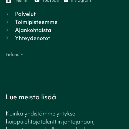
YouTube
Instagram
LinkedIn
Palvelut
Toimipisteemme
Ajankohtaista
Yhteydenotot
Finland
Lue meistä lisää
Kuinka yhdistämme yritykset
huippujohtajatalenttiin johtajahaun,