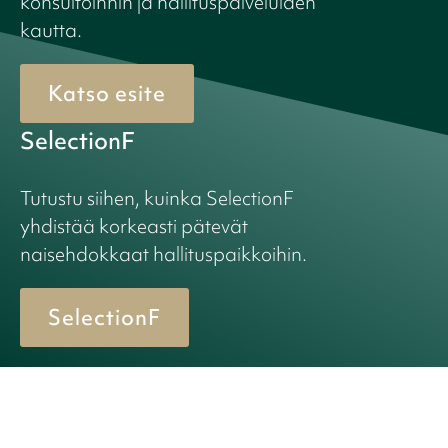
konsultoinnin ja hallituspalveluiden
kautta.
Katso esite
SelectionF
Tutustu siihen, kuinka SelectionF
yhdistää korkeasti pätevät
naisehdokkaat hallituspaikkoihin.
SelectionF
© 2026 Birn + Partners. All Rights Reserved.
Cookie policy
Privacy policy