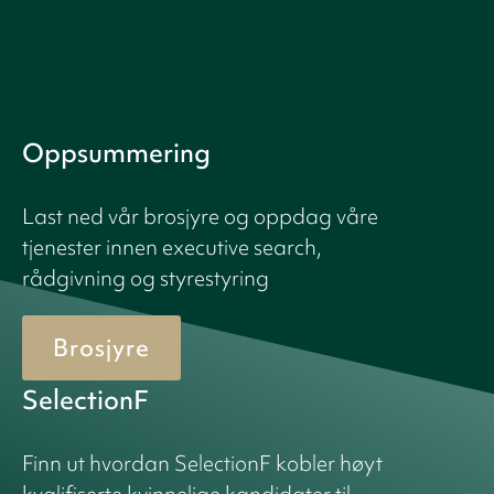
Oppsummering
Last ned vår brosjyre og oppdag våre
tjenester innen executive search,
rådgivning og styrestyring
Brosjyre
SelectionF
Finn ut hvordan SelectionF kobler høyt
kvalifiserte kvinnelige kandidater til