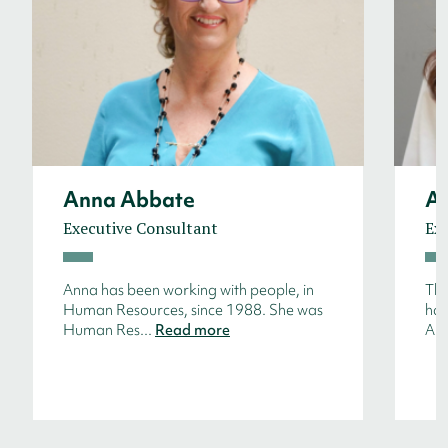
Anna Abbate
An
Executive Consultant
Exe
Anna has been working with people, in
Thr
Human Resources, since 1988. She was
has
Human Res...
Read more
Aut