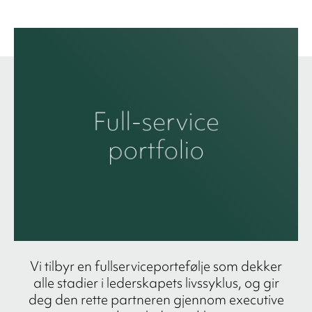
Vi tilbyr en fullserviceportefølje som dekker
alle stadier i lederskapets livssyklus, og gir
deg den rette partneren gjennom executive