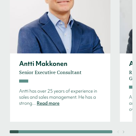
Antti Makkonen
Ar
Senior Executive Consultant
Reg
Ge
Antti has over 25 years of experience in
sales and sales management. He has a
Arn
strong...
Read more
arc
ove