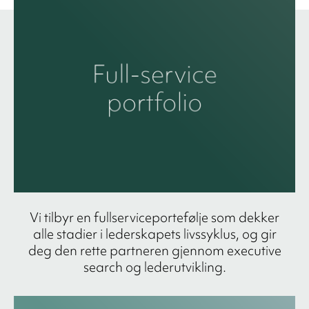
Vi tilbyr en fullserviceportefølje som dekker
alle stadier i lederskapets livssyklus, og gir
deg den rette partneren gjennom executive
search og lederutvikling.