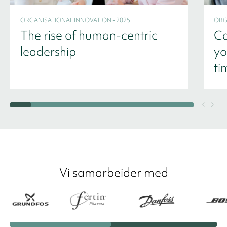
ORGANISATIONAL INNOVATION - 2025
ORG
The rise of human-centric
Ca
leadership
yo
ti
Vi samarbeider med