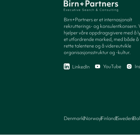
Birn+Partners er et internasjonalt
rekrutterings- og konsulentkonsern. 
hjelper våre oppdragsgivere med å ly
et utfordrende marked, med både å 
rette talentene og å videreutvikle
organisasjonsstruktur og -kultur.
YouTube
In
LinkedIn
Denmark
Norway
Finland
Sweden
Bal