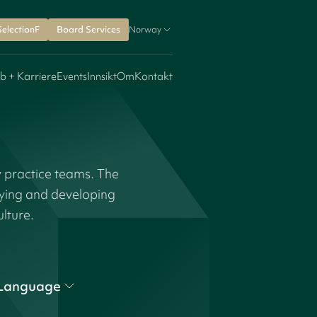
SelectionF
Board Services
Norway
b + Karriere
Events
Innsikt
Om
Kontakt
y practice teams. The
fying and developing
ulture.
Language