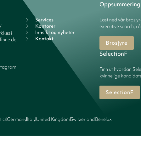
Oppsummering
Services
Last ned vår brosjy
Kontorer
Vi
executive search, rå
Innsikt og nyheter
kkes i
Kontakt
finne de
Brosjyre
SelectionF
stagram
Finn ut hvordan Sele
kvinnelige kandidater
SelectionF
tics
Germany
Italy
United Kingdom
Switzerland
Benelux