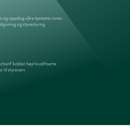
re og oppdag våre tjenester innen
dgivning og styrestyring
ctionF kobler høyt kvalifiserte
 til styreverv