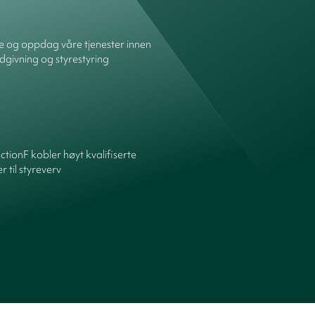
re og oppdag våre tjenester innen
dgivning og styrestyring
ctionF kobler høyt kvalifiserte
 til styreverv