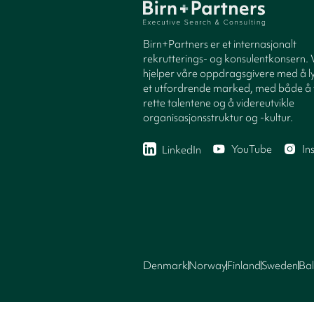
Birn+Partners er et internasjonalt
rekrutterings- og konsulentkonsern. 
hjelper våre oppdragsgivere med å ly
et utfordrende marked, med både å 
rette talentene og å videreutvikle
organisasjonsstruktur og -kultur.
YouTube
In
LinkedIn
Denmark
Norway
Finland
Sweden
Bal