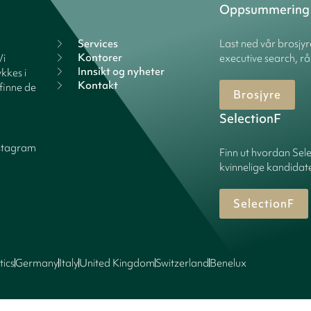
Oppsummering
Services
Last ned vår brosjy
Kontorer
Vi
executive search, rå
Innsikt og nyheter
kkes i
Kontakt
finne de
Brosjyre
SelectionF
stagram
Finn ut hvordan Sele
kvinnelige kandidater
SelectionF
tics
Germany
Italy
United Kingdom
Switzerland
Benelux