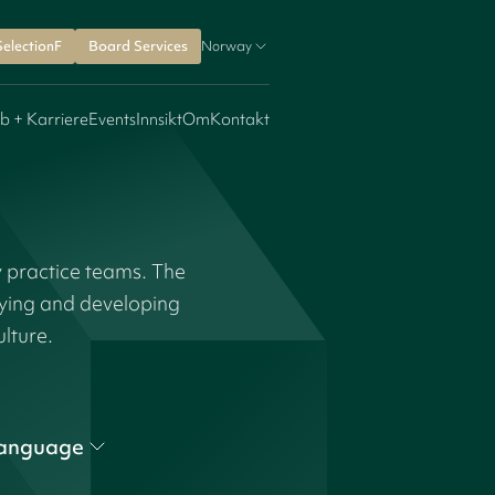
SelectionF
Board Services
Norway
b + Karriere
Events
Innsikt
Om
Kontakt
y practice teams. The
fying and developing
ulture.
anguage