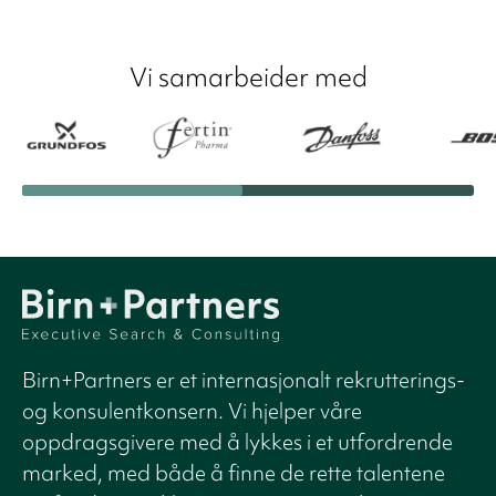
Vi samarbeider med
Birn+Partners er et internasjonalt rekrutterings-
og konsulentkonsern. Vi hjelper våre
oppdragsgivere med å lykkes i et utfordrende
marked, med både å finne de rette talentene