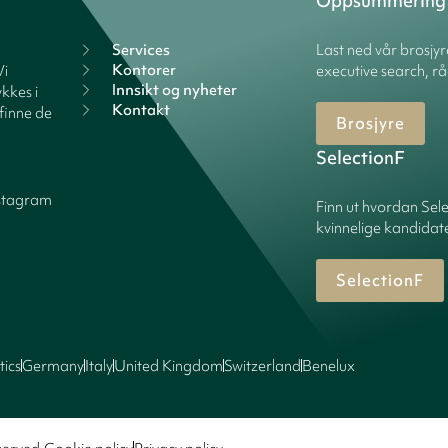
Oppsummering
Services
Last ned vår brosjy
Kontorer
Vi
executive search, rå
Innsikt og nyheter
kkes i
Kontakt
finne de
Brosjyre
SelectionF
stagram
Finn ut hvordan Sele
kvinnelige kandidater
SelectionF
tics
Germany
Italy
United Kingdom
Switzerland
Benelux