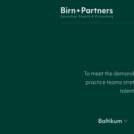
To meet the demand f
practice teams stre
talent
Baltikum