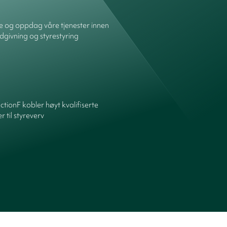
re og oppdag våre tjenester innen
dgivning og styrestyring
ctionF kobler høyt kvalifiserte
 til styreverv