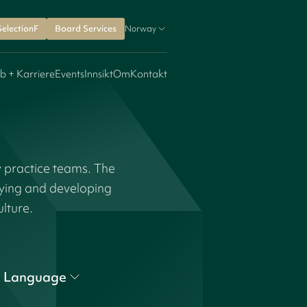
SelectionF
Board Services
Norway
b + Karriere
Events
Innsikt
Om
Kontakt
y practice teams. The
fying and developing
ulture.
Language