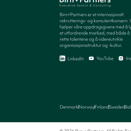
Birn+Partners er et internasjonalt
rekrutterings- og konsulentkonsern. 
hjelper våre oppdragsgivere med å ly
et utfordrende marked, med både å 
rette talentene og å videreutvikle
organisasjonsstruktur og -kultur.
YouTube
In
LinkedIn
Denmark
Norway
Finland
Sweden
Bal