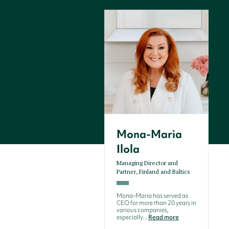
Mona-Maria
Ilola
Managing Director and
Partner, Finland and Baltics
Mona-Maria has served as
CEO for more than 20 years in
various companies,
especially...
Read more