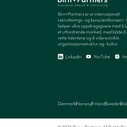
Birn+Partners er et internasjonalt
rekrutterings- og konsulentkonsern. 
hjelper våre oppdragsgivere med å ly
et utfordrende marked, med både å 
rette talentene og å videreutvikle
organisasjonsstruktur og -kultur.
YouTube
In
LinkedIn
Denmark
Norway
Finland
Sweden
Bal