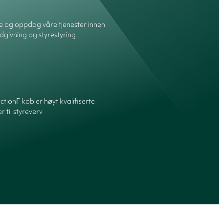
re og oppdag våre tjenester innen
dgivning og styrestyring
ctionF kobler høyt kvalifiserte
 til styreverv