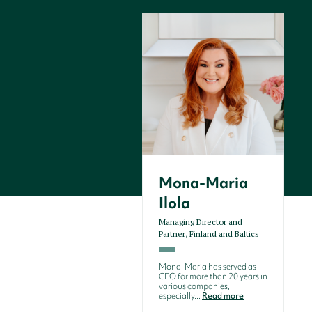
Mona-Maria
Ilola
Managing Director and
Partner, Finland and Baltics
Mona-Maria has served as
CEO for more than 20 years in
various companies,
especially...
Read more