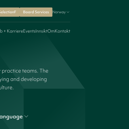
SelectionF
Board Services
Norway
b + Karriere
Events
Innsikt
Om
Kontakt
y practice teams. The
fying and developing
ulture.
anguage