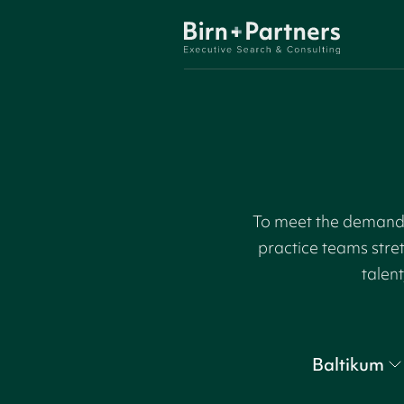
To meet the demand f
practice teams stre
talent
Baltikum