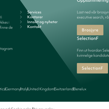
Oppsummering
Services
Last ned vår brosjy
Kontorer
Vi
executive search, rå
Innsikt og nyheter
kkes i
Kontakt
finne de
Brosjyre
SelectionF
stagram
Finn ut hvordan Sele
kvinnelige kandidater
SelectionF
tics
Germany
Italy
United Kingdom
Switzerland
Benelux