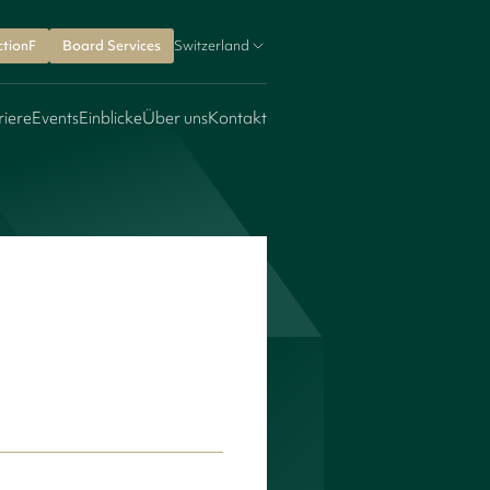
ctionF
Board Services
Switzerland
riere
Events
Einblicke
Über uns
Kontakt