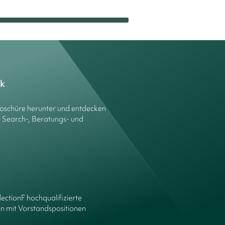
ck
roschüre herunter und entdecken
e Search-, Beratungs- und
lectionF hochqualifizierte
n mit Vorstandspositionen