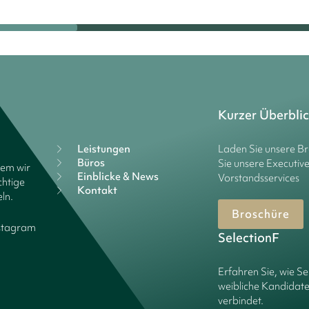
Kurzer Überbli
Leistungen
Laden Sie unsere B
Büros
Sie unsere Executiv
dem wir
Einblicke & News
Vorstandsservices
chtige
Kontakt
ln.
Broschüre
stagram
SelectionF
Erfahren Sie, wie Se
weibliche Kandidate
verbindet.