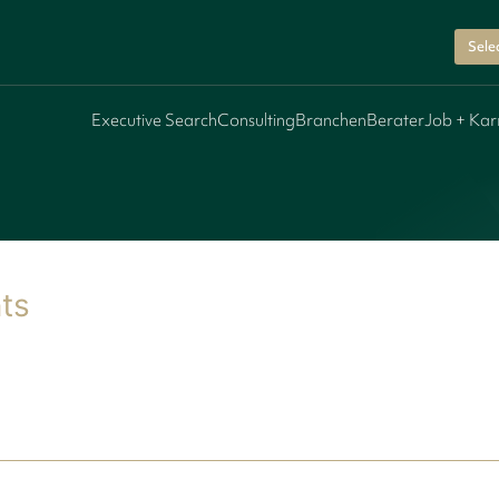
Sele
Executive Search
Consulting
Branchen
Berater
Job + Kar