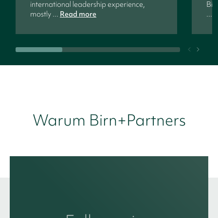
international leadership experience,
Bir
mostly ...
Read more
...
R
Warum Birn+Partners