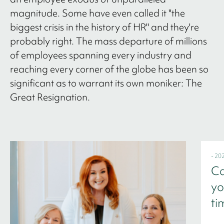
magnitude. Some have even called it "the
biggest crisis in the history of HR" and they're
probably right. The mass departure of millions
of employees spanning every industry and
reaching every corner of the globe has been so
significant as to warrant its own moniker: The
Great Resignation.
- 20
Ca
yo
ti