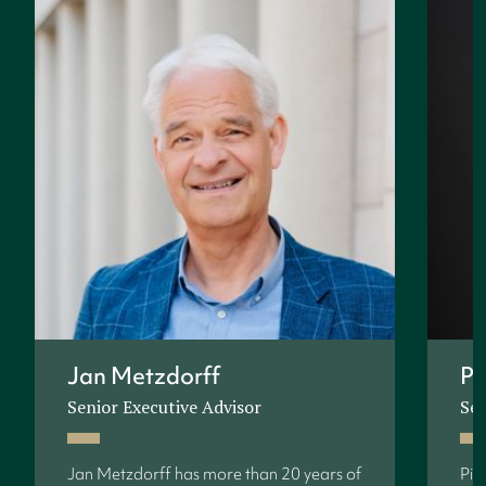
Jan Metzdorff
Pi
Senior Executive Advisor
Sen
Jan Metzdorff has more than 20 years of
Pie