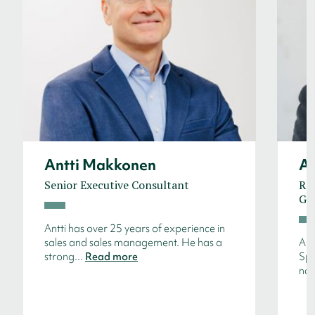
Antti Makkonen
Ar
Senior Executive Consultant
Reg
Ge
Antti has over 25 years of experience in
sales and sales management. He has a
Arn
strong...
Read more
Spa
nac