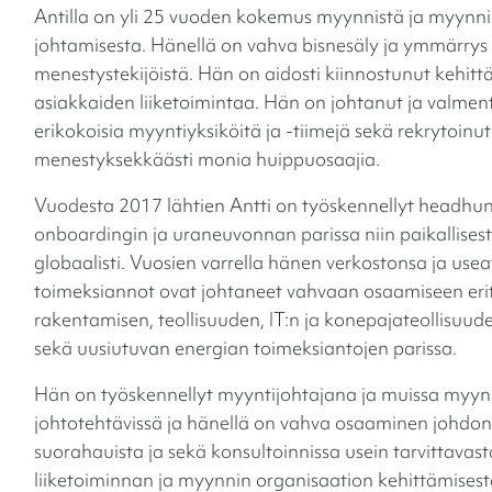
Antilla on yli 25 vuoden kokemus myynnistä ja myynn
johtamisesta. Hänellä on vahva bisnesäly ja ymmärry
menestystekijöistä. Hän on aidosti kiinnostunut kehit
asiakkaiden liiketoimintaa. Hän on johtanut ja valmen
erikokoisia myyntiyksiköitä ja -tiimejä sekä rekrytoinut
menestyksekkäästi monia huippuosaajia.
Vuodesta 2017 lähtien Antti on työskennellyt headhun
onboardingin ja uraneuvonnan parissa niin paikallisest
globaalisti. Vuosien varrella hänen verkostonsa ja usea
toimeksiannot ovat johtaneet vahvaan osaamiseen erit
rakentamisen, teollisuuden, IT:n ja konepajateollisuud
sekä uusiutuvan energian toimeksiantojen parissa.
Hän on työskennellyt myyntijohtajana ja muissa myyn
johtotehtävissä ja hänellä on vahva osaaminen johdon
suorahauista ja sekä konsultoinnissa usein tarvittavast
liiketoiminnan ja myynnin organisaation kehittämisest