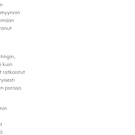
in
s myynnin
tämään
tanut
tingin,
i kuin
t ratkaistut
yisesti
en parissa
nin
a
ä.