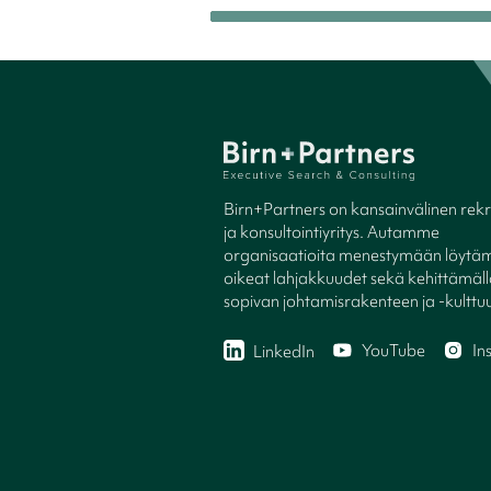
Birn+Partners on kansainvälinen rekry
ja konsultointiyritys. Autamme
organisaatioita menestymään löytäm
oikeat lahjakkuudet sekä kehittämäl
sopivan johtamisrakenteen ja -kulttuu
YouTube
In
LinkedIn