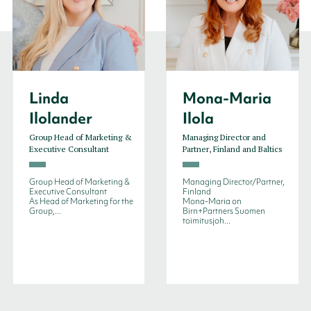
Linda
Mona-Maria
Ilolander
Ilola
Group Head of Marketing &
Managing Director and
Executive Consultant
Partner, Finland and Baltics
Group Head of Marketing &
Managing Director/Partner,
Executive Consultant
Finland
As Head of Marketing for the
Mona-Maria on
Group,...
Birn+Partners Suomen
toimitusjoh...