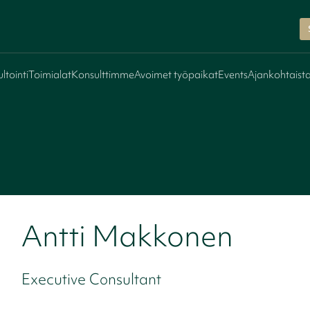
ltointi
Toimialat
Konsulttimme
Avoimet työpaikat
Events
Ajankohtaist
Antti Makkonen
Executive Consultant