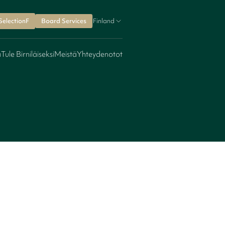
SelectionF
Board Services
Finland
a
Tule Birniläiseksi
Meistä
Yhteydenotot