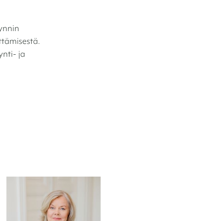
ynnin
ttämisestä.
nti- ja