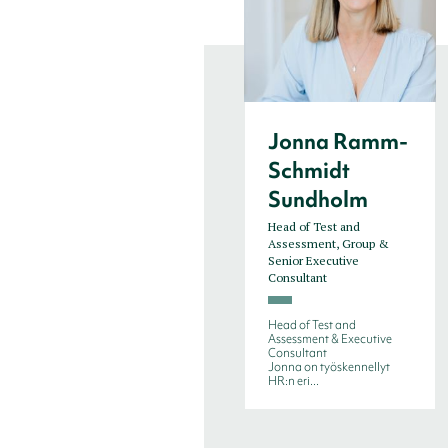
Jonna Ramm-
Schmidt
Sundholm
Head of Test and
Assessment, Group &
Senior Executive
Consultant
Head of Test and
Assessment & Executive
Consultant
Jonna on työskennellyt
HR:n eri...