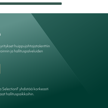
ä
ritykset huippujohtajatalenttiin
oinnin ja hallituspalveluiden
ka SelectionF yhdistää korkeasti
at hallituspaikkoihin.