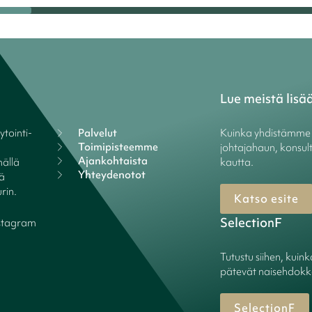
Lue meistä lisä
tointi-
Palvelut
Kuinka yhdistämme y
Toimipisteemme
johtajahaun, konsult
Ajankohtaista
ällä
kautta.
Yhteydenotot
lä
rin.
Katso esite
SelectionF
stagram
Tutustu siihen, kuin
pätevät naisehdokka
SelectionF