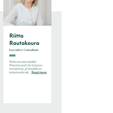
Riitta
Soili
Rautakoura
Nepponen
Head of Interim & Senior
Executive Consultant
Executive Consultant
Riitta on osa meidän
Soili Nepposella on yli 20
Pharma and Life Science -
vuoden kokemus rekrytointi-
tiimiämme, ja hänellä on
ja suorahakualalta. Hän on
kokemusta sek...
Read more
ur...
Read more