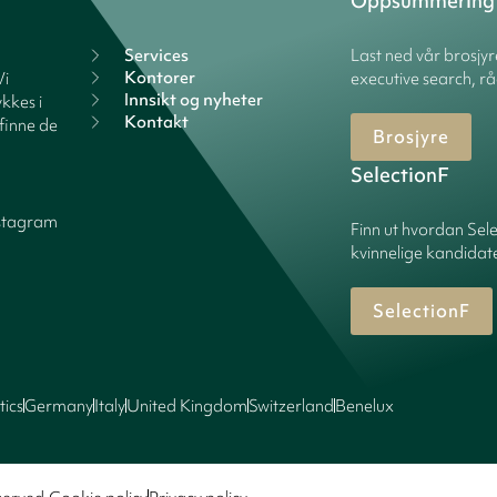
Oppsummering
Services
Last ned vår brosjy
Kontorer
Vi
executive search, rå
Innsikt og nyheter
kkes i
Kontakt
finne de
Brosjyre
SelectionF
stagram
Finn ut hvordan Sele
kvinnelige kandidater
SelectionF
tics
Germany
Italy
United Kingdom
Switzerland
Benelux