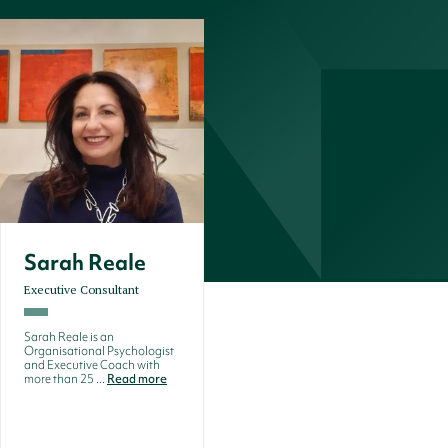
Sarah Reale
Executive Consultant
Sarah Reale is an
Organisational Psychologist
and Executive Coach with
more than 25 ...
Read more