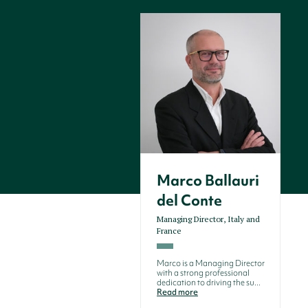
Marco Ballauri
del Conte
Managing Director, Italy and
France
Marco is a Managing Director
with a strong professional
dedication to driving the su...
Read more