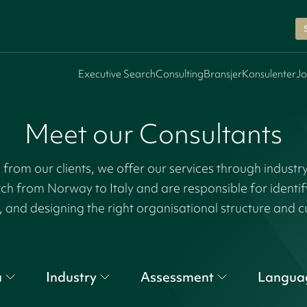
Executive Search
Consulting
Bransjer
Konsulenter
Jo
Meet our Consultants
rom our clients, we offer our services through industr
tch from Norway to Italy and are responsible for identi
, and designing the right organisational structure and c
a
Industry
Assessment
Langua