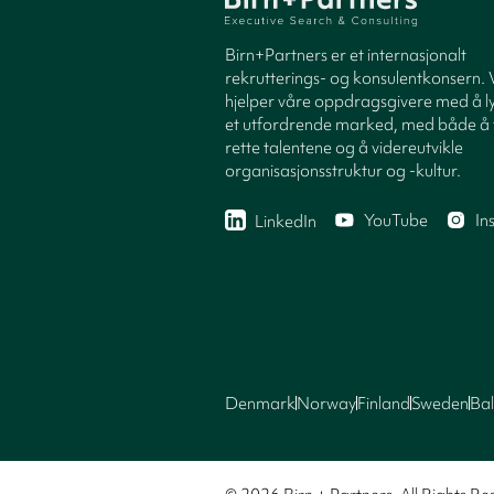
Birn+Partners er et internasjonalt
rekrutterings- og konsulentkonsern. 
hjelper våre oppdragsgivere med å ly
et utfordrende marked, med både å 
rette talentene og å videreutvikle
organisasjonsstruktur og -kultur.
YouTube
In
LinkedIn
Denmark
Norway
Finland
Sweden
Bal