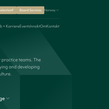
SelectionF
Board Services
Norway
b + Karriere
Events
Innsikt
Om
Kontakt
y practice teams. The
fying and developing
ulture.
ge