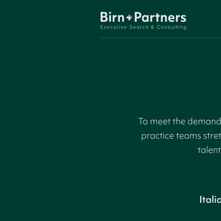
To meet the demand f
practice teams stre
talent
Itali