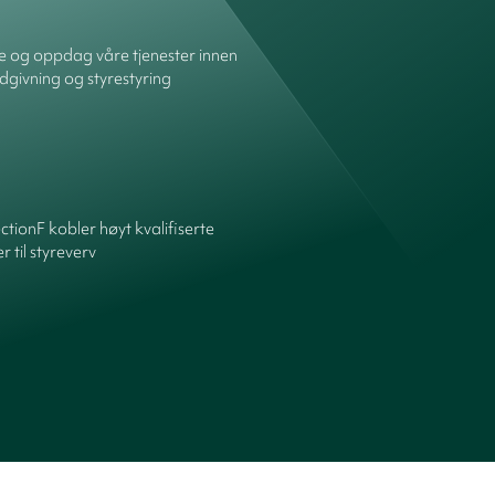
re og oppdag våre tjenester innen
dgivning og styrestyring
ctionF kobler høyt kvalifiserte
 til styreverv