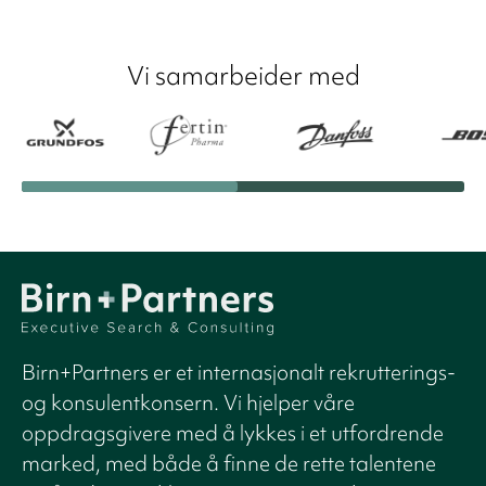
Vi samarbeider med
Birn+Partners er et internasjonalt rekrutterings-
og konsulentkonsern. Vi hjelper våre
oppdragsgivere med å lykkes i et utfordrende
marked, med både å finne de rette talentene