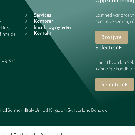
Oppsummering
Services
Last ned vår brosjy
Kontorer
Vi
executive search, rå
Innsikt og nyheter
kkes i
Kontakt
finne de
Brosjyre
SelectionF
stagram
Finn ut hvordan Sele
kvinnelige kandidater
SelectionF
tics
Germany
Italy
United Kingdom
Switzerland
Benelux