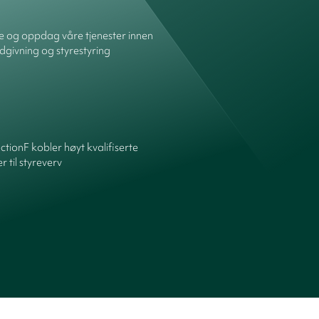
re og oppdag våre tjenester innen
dgivning og styrestyring
ctionF kobler høyt kvalifiserte
 til styreverv