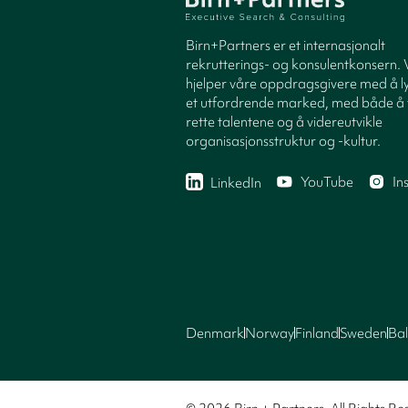
Birn+Partners er et internasjonalt
rekrutterings- og konsulentkonsern. 
hjelper våre oppdragsgivere med å ly
et utfordrende marked, med både å 
rette talentene og å videreutvikle
organisasjonsstruktur og -kultur.
YouTube
In
LinkedIn
Denmark
Norway
Finland
Sweden
Bal