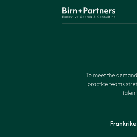
To meet the demand f
practice teams stre
talent
Frankrike