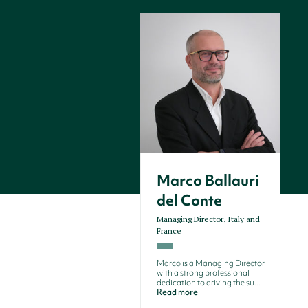
Marco Ballauri
del Conte
Managing Director, Italy and
France
Marco is a Managing Director
with a strong professional
dedication to driving the su...
Read more