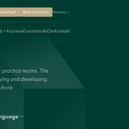
SelectionF
Board Services
Norway
b + Karriere
Events
Innsikt
Om
Kontakt
y practice teams. The
fying and developing
ulture.
nguage