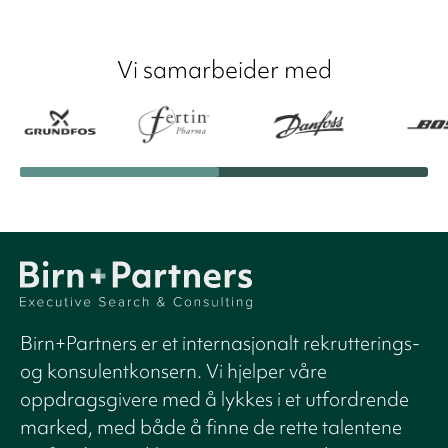
Vi samarbeider med
Birn+Partners er et internasjonalt rekrutterings-
og konsulentkonsern. Vi hjelper våre
oppdragsgivere med å lykkes i et utfordrende
marked, med både å finne de rette talentene