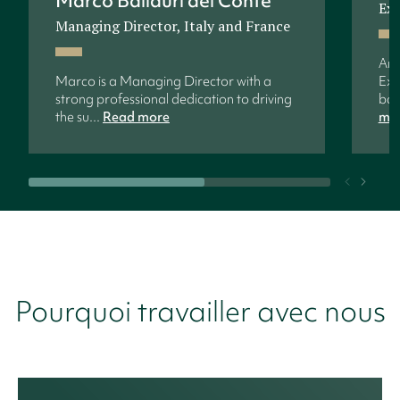
Marco Ballauri del Conte
Exe
Managing Director, Italy and France
Ann
Marco is a Managing Director with a
Exe
strong professional dedication to driving
bac
the su...
Read more
mo
Pourquoi travailler avec nous