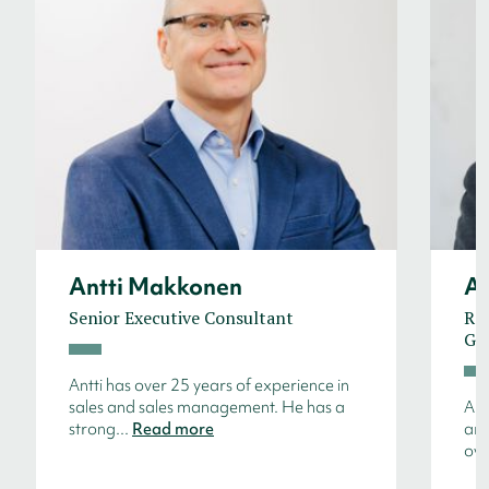
Antti Makkonen
Ar
Senior Executive Consultant
Reg
Ge
Antti has over 25 years of experience in
sales and sales management. He has a
Arn
strong...
Read more
arc
ove