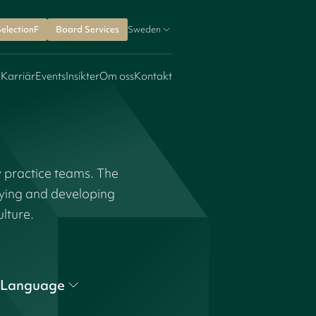
SelectionF
Board Services
Sweden
 Karriär
Events
Insikter
Om oss
Kontakt
y practice teams. The
fying and developing
ulture.
Language