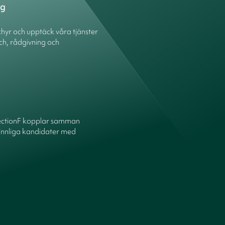
ng
hyr och upptäck våra tjänster
ch, rådgivning och
ectionF kopplar samman
innliga kandidater med