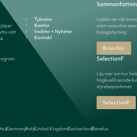
Sammanfattni
Tjänster
Ladda ner vår brosc
Kontor
hjälper
inom executive sear
Insikter + Nyheter
itta rätt
bolagsstyrning.
Kontakt
sk
Broschyr
SelectionF
stagram
Läs mer om hur Sel
högkvalificerade kv
styrelsepositioner.
SelectionF
tics
Germany
Italy
United Kingdom
Switzerland
Benelux