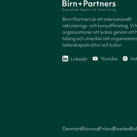
Birn+Partners är ett internationellt
rekryterings- och konsultföretag. Vi 
organisationer att lyckas genom att h
talang och utveckla rätt organisatori
ledarskapsstruktur och kultur.
Youtube
In
Linkedin
Denmark
Norway
Finland
Sweden
Bal