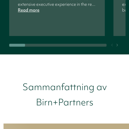
extensive executive experience in the re...
ext
Read more
bu.
Sammanfattning av
Birn+Partners