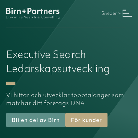
Sweden
Image
Executive
Search
Ledarskapsutveckling
Vi hittar och utvecklar topptalanger som
matchar ditt företags DNA
Bli en del av Birn
För kunder