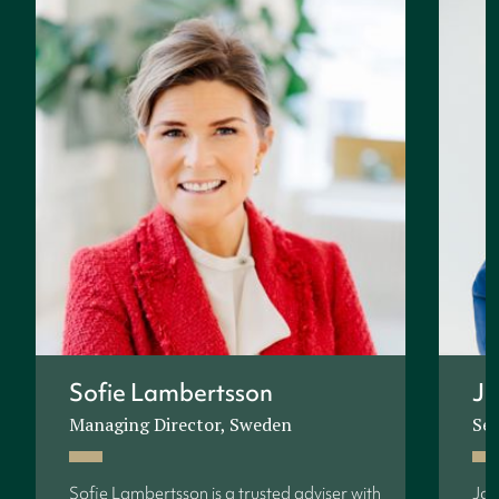
Sofie Lambertsson
Jo
Managing Director, Sweden
Sen
Sofie Lambertsson is a trusted adviser with
Joh