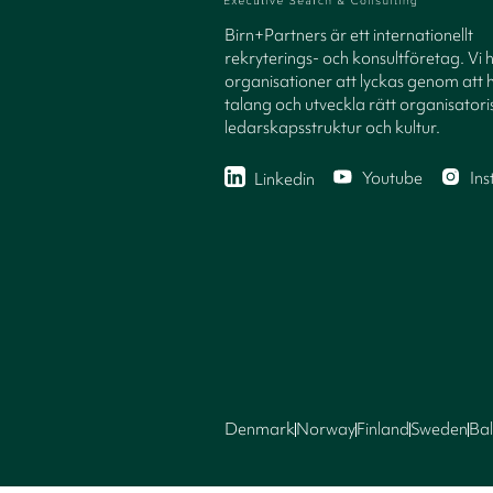
Birn+Partners är ett internationellt
rekryterings- och konsultföretag. Vi 
organisationer att lyckas genom att h
talang och utveckla rätt organisatori
ledarskapsstruktur och kultur.
Youtube
In
Linkedin
Denmark
Norway
Finland
Sweden
Bal