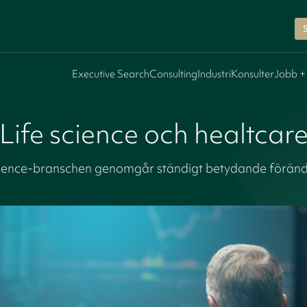
Executive Search
Consulting
Industri
Konsulter
Jobb +
Life science och healtcar
cience-branschen genomgår ständigt betydande föränd