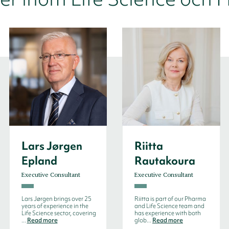
Lars Jørgen
Riitta
Epland
Rautakoura
Executive Consultant
Executive Consultant
Lars Jørgen brings over 25
Riitta is part of our Pharma
years of experience in the
and Life Science team and
Life Science sector, covering
has experience with both
...
Read more
glob...
Read more