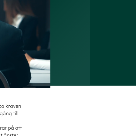
ska kraven
gång till
rar på att
 tjänster