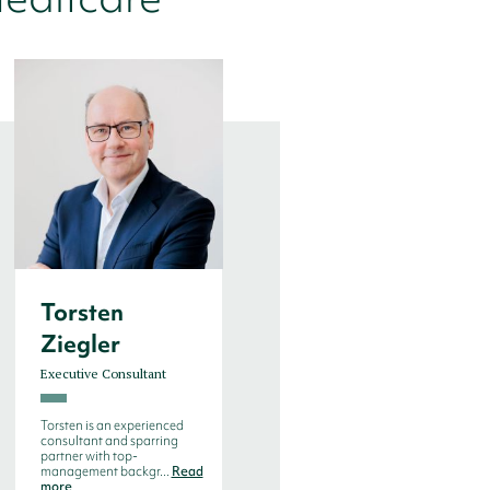
Torsten
Jan Metzdorff
Ziegler
Senior Executive Advisor
Executive Consultant
Jan Metzdorff has more
than 20 years of
international leadership
Torsten is an experienced
experience, mostly ...
Read
consultant and sparring
more
partner with top-
management backgr...
Read
more