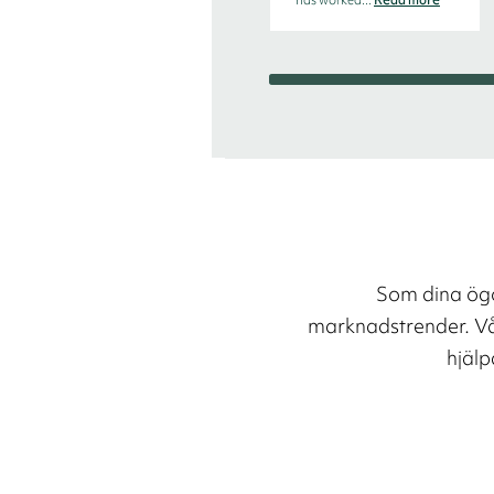
Som dina ögo
marknadstrender. Vår
hjälp