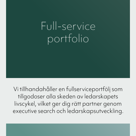
Vi tillhandahåller en fullserviceportfölj som
tillgodoser alla skeden av ledarskapets
livscykel, vilket ger dig rätt partner genom
executive search och ledarskapsutveckling.