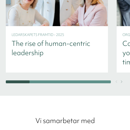
LEDARSKAPETS FRAMTID - 2025
ORG
The rise of human-centric
Ca
leadership
yo
ti
Vi samarbetar med