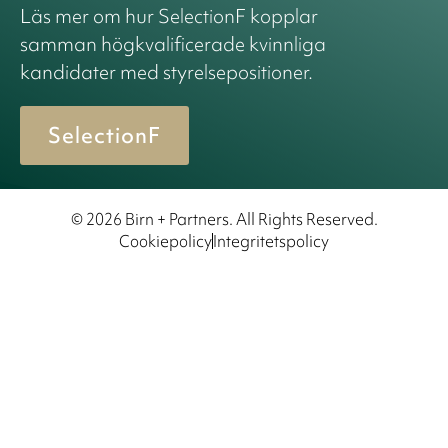
Läs mer om hur SelectionF kopplar
samman högkvalificerade kvinnliga
kandidater med styrelsepositioner.
SelectionF
© 2026 Birn + Partners. All Rights Reserved.
Cookiepolicy
Integritetspolicy