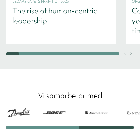
LEDARSKAPETS FRAMTID - 2025
ORG
The rise of human-centric
Ca
leadership
yo
ti
Vi samarbetar med