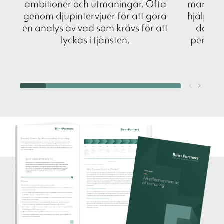
ambitioner och utmaningar. Ofta
marknad
genom djupintervjuer för att göra
hjälp av
en analys av vad som krävs för att
datab
lyckas i tjänsten.
personli
de