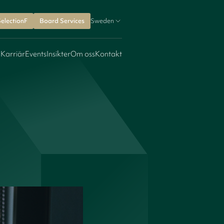
SelectionF
Board Services
Sweden
 Karriär
Events
Insikter
Om oss
Kontakt