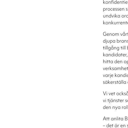
konfidentiell
processen sk
undvika oro
konkurrente
Genom vårt
djupa bran
tillgång til
kandidater,
hitta den o
verksamhet
varje kandi
säkerställa 
Vi vet också
vi tjänster
den nya rol
Att anlita 
– det är en