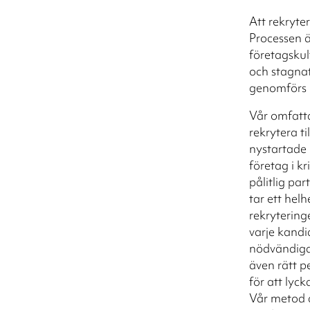
Att rekryte
Processen ä
företagskul
och stagnat
genomförs 
Vår omfatta
rekrytera ti
nystartade 
företag i kri
pålitlig par
tar ett hel
rekrytering
varje kandi
nödvändiga 
även rätt pe
för att lyck
Vår metod 