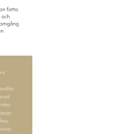
an fatta.
p och
framgång
en
ers
handlar
cerad
hitta
assar
hov,
ision.