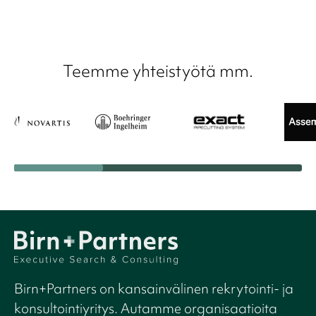
Teemme yhteistyötä mm.
Birn+Partners on kansainvälinen rekrytointi- ja
konsultointiyritys. Autamme organisaatioita