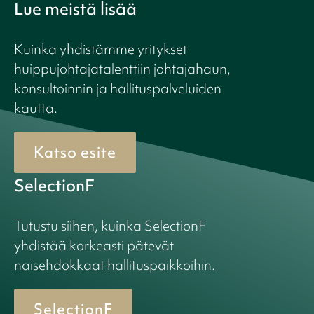
Lue meistä lisää
Kuinka yhdistämme yritykset
huippujohtajatalenttiin johtajahaun,
konsultoinnin ja hallituspalveluiden
kautta.
Katso esite
SelectionF
Tutustu siihen, kuinka SelectionF
yhdistää korkeasti pätevät
naisehdokkaat hallituspaikkoihin.
SelectionF