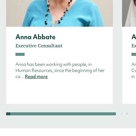
Anna Abbate
A
Executive Consultant
E
Anna has been working with people, in
An
Human Resources, since the beginning of her
Co
ca...
Read more
in