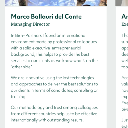
Marco Ballauri del Conte
An
Managing Director
Exe
In Birn+Partners I found an international
Tha
environment made by professional colleagues
sup
with a solid executive-entrepreneurial
app
background, this helps to provide the best
dee
services to our clients as we know what’s on the
wel
“other side”.
foo
We are innovative using the last technologies
Acc
and approaches to deliver the best solutions to
val
our clients in terms of candidates, consulting or
hav
training.
exp
Exe
Our methodology and trust among colleagues
piv
from different countries help us to be effective
internationally with outstanding results.
Jus
ext