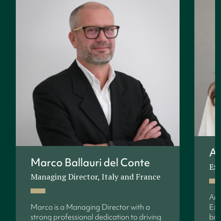
An
Marco Ballauri del Conte
Exe
Managing Director, Italy and France
Ann
Marco is a Managing Director with a
Exe
strong professional dedication to driving
bac