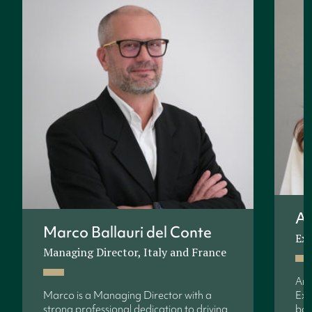
An
Marco Ballauri del Conte
Exe
Managing Director, Italy and France
Ann
Marco is a Managing Director with a
Exe
strong professional dedication to driving
bac